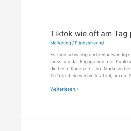
auf
TikTok?
Tiktok wie oft am Tag
Marketing
/
Fitnessfreund
Es kann schwierig und zeitaufwändig se
muss, um das Engagement des Publikum
die beste Kadenz für Ihre Marke zu b
TikTok ist ein wertvolles Tool, um ein
Tiktok
Weiterlesen »
wie
oft
am
Tag
posten?
Darauf