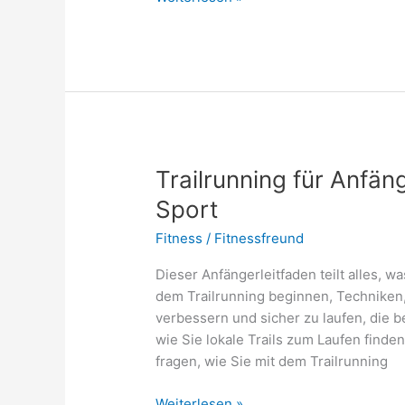
Verletzungen
von
Laufsportlern
Trailrunning für Anfän
Sport
Fitness
/
Fitnessfreund
Dieser Anfängerleitfaden teilt alles, w
dem Trailrunning beginnen, Techniken, 
verbessern und sicher zu laufen, die 
wie Sie lokale Trails zum Laufen find
fragen, wie Sie mit dem Trailrunning
Trailrunning
Weiterlesen »