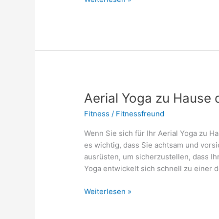
für
Anfänger:
So
funktioniert
der
Trend-
Sport
Aerial Yoga zu Hause 
Fitness
/
Fitnessfreund
Wenn Sie sich für Ihr Aerial Yoga zu H
es wichtig, dass Sie achtsam und vorsi
ausrüsten, um sicherzustellen, dass Ih
Yoga entwickelt sich schnell zu einer 
Aerial
Weiterlesen »
Yoga
zu