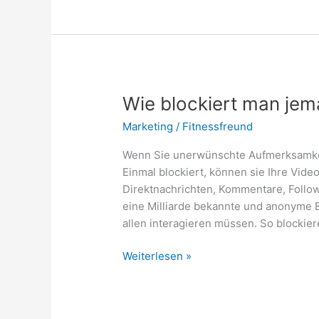
Hause
durchführen:
Darauf
achten!
Wie blockiert man jem
Marketing
/
Fitnessfreund
Wenn Sie unerwünschte Aufmerksamkeit
Einmal blockiert, können sie Ihre Vide
Direktnachrichten, Kommentare, Follows
eine Milliarde bekannte und anonyme B
allen interagieren müssen. So blockie
Wie
Weiterlesen »
blockiert
man
jemanden