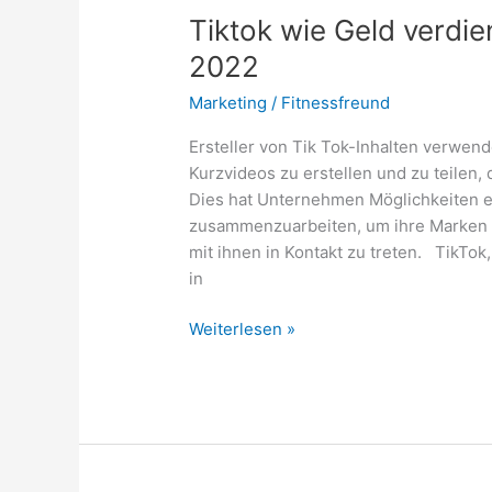
Tiktok wie Geld verdi
2022
Marketing
/
Fitnessfreund
Ersteller von Tik Tok-Inhalten verwen
Kurzvideos zu erstellen und zu teilen,
Dies hat Unternehmen Möglichkeiten er
zusammenzuarbeiten, um ihre Marken 
mit ihnen in Kontakt zu treten. TikTok,
in
Tiktok
Weiterlesen »
wie
Geld
verdienen?
Die
besten
Methoden