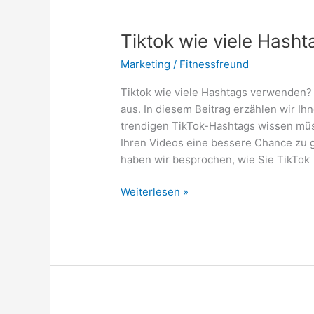
achten!
Tiktok wie viele Hash
Marketing
/
Fitnessfreund
Tiktok wie viele Hashtags verwenden?
aus. In diesem Beitrag erzählen wir Ih
trendigen TikTok-Hashtags wissen müs
Ihren Videos eine bessere Chance zu g
haben wir besprochen, wie Sie TikTok
Tiktok
Weiterlesen »
wie
viele
Hashtags
verwenden?