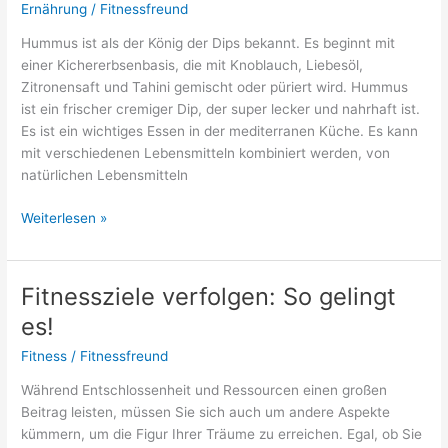
Ernährung
/
Fitnessfreund
achten!
Hummus ist als der König der Dips bekannt. Es beginnt mit
einer Kichererbsenbasis, die mit Knoblauch, Liebesöl,
Zitronensaft und Tahini gemischt oder püriert wird. Hummus
ist ein frischer cremiger Dip, der super lecker und nahrhaft ist.
Es ist ein wichtiges Essen in der mediterranen Küche. Es kann
mit verschiedenen Lebensmitteln kombiniert werden, von
natürlichen Lebensmitteln
Was
Weiterlesen »
passt
gut
zu
Fitnessziele verfolgen: So gelingt
Hummus?
es!
Fitness
/
Fitnessfreund
Während Entschlossenheit und Ressourcen einen großen
Beitrag leisten, müssen Sie sich auch um andere Aspekte
kümmern, um die Figur Ihrer Träume zu erreichen. Egal, ob Sie