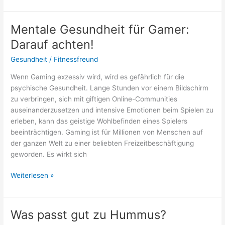
Vorteile
kann
eine
Mentale Gesundheit für Gamer:
Pediküre
Darauf achten!
haben?
Gesundheit
/
Fitnessfreund
Wenn Gaming exzessiv wird, wird es gefährlich für die
psychische Gesundheit. Lange Stunden vor einem Bildschirm
zu verbringen, sich mit giftigen Online-Communities
auseinanderzusetzen und intensive Emotionen beim Spielen zu
erleben, kann das geistige Wohlbefinden eines Spielers
beeinträchtigen. Gaming ist für Millionen von Menschen auf
der ganzen Welt zu einer beliebten Freizeitbeschäftigung
geworden. Es wirkt sich
Mentale
Weiterlesen »
Gesundheit
für
Gamer:
Was passt gut zu Hummus?
Darauf