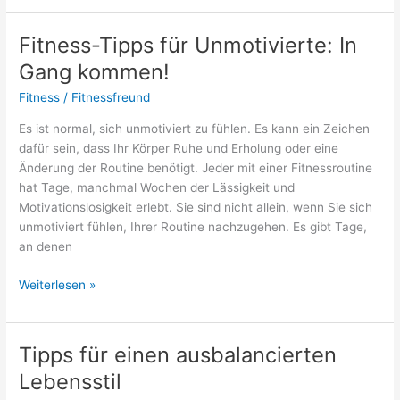
auf
Reisen:
Fitness-Tipps für Unmotivierte: In
Darauf
Gang kommen!
achten!
Fitness
/
Fitnessfreund
Es ist normal, sich unmotiviert zu fühlen. Es kann ein Zeichen
dafür sein, dass Ihr Körper Ruhe und Erholung oder eine
Änderung der Routine benötigt. Jeder mit einer Fitnessroutine
hat Tage, manchmal Wochen der Lässigkeit und
Motivationslosigkeit erlebt. Sie sind nicht allein, wenn Sie sich
unmotiviert fühlen, Ihrer Routine nachzugehen. Es gibt Tage,
an denen
Fitness-
Weiterlesen »
Tipps
für
Unmotivierte:
Tipps für einen ausbalancierten
In
Lebensstil
Gang