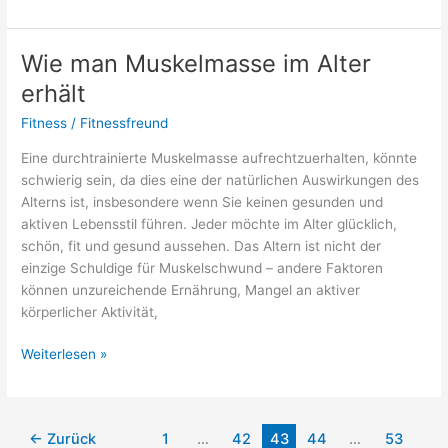
Pflegetipps
für
die
Wie man Muskelmasse im Alter
Haare
erhält
Fitness
/
Fitnessfreund
Eine durchtrainierte Muskelmasse aufrechtzuerhalten, könnte
schwierig sein, da dies eine der natürlichen Auswirkungen des
Alterns ist, insbesondere wenn Sie keinen gesunden und
aktiven Lebensstil führen. Jeder möchte im Alter glücklich,
schön, fit und gesund aussehen. Das Altern ist nicht der
einzige Schuldige für Muskelschwund – andere Faktoren
können unzureichende Ernährung, Mangel an aktiver
körperlicher Aktivität,
Wie
Weiterlesen »
man
Muskelmasse
im
←
Zurück
1
…
42
43
44
…
53
Alter