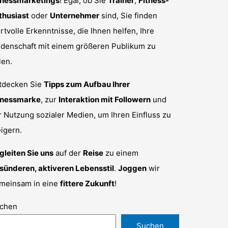
tnessmarketings
! Egal, ob Sie
Trainer
,
Fitness-
thusiast
oder
Unternehmer
sind, Sie finden
rtvolle Erkenntnisse, die Ihnen helfen, Ihre
idenschaft mit einem größeren Publikum zu
len.
tdecken Sie
Tipps zum Aufbau Ihrer
tnessmarke
, zur
Interaktion mit Followern
und
r Nutzung sozialer Medien, um Ihren Einfluss zu
eigern.
gleiten Sie uns
auf der
Reise
zu einem
sünderen, aktiveren Lebensstil
.
Joggen
wir
meinsam in eine
fittere Zukunft
!
chen
Suchen