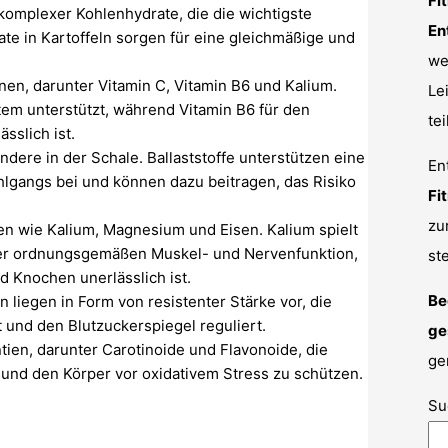
Fi
 komplexer Kohlenhydrate, die die wichtigste
En
ate in Kartoffeln sorgen für eine gleichmäßige und
we
nen, darunter Vitamin C, Vitamin B6 und Kalium.
Le
tem unterstützt, während Vitamin B6 für den
tei
sslich ist.
ndere in der Schale. Ballaststoffe unterstützen eine
En
lgangs bei und können dazu beitragen, das Risiko
Fi
zu
ien wie Kalium, Magnesium und Eisen. Kalium spielt
iner ordnungsgemäßen Muskel- und Nervenfunktion,
st
 Knochen unerlässlich ist.
Be
n liegen in Form von resistenter Stärke vor, die
t und den Blutzuckerspiegel reguliert.
ge
tien, darunter Carotinoide und Flavonoide, die
ge
n und den Körper vor oxidativem Stress zu schützen.
Su