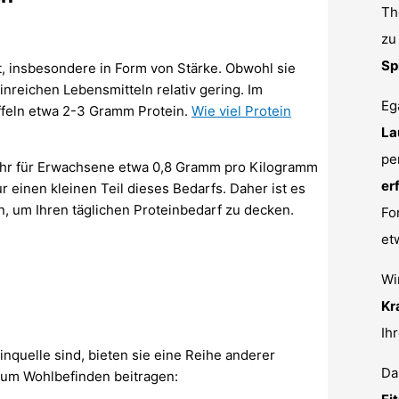
Th
zu
Sp
nt, insbesondere in Form von Stärke. Obwohl sie
inreichen Lebensmitteln relativ gering. Im
Eg
ffeln etwa 2-3 Gramm Protein.
Wie viel Protein
La
pe
uhr für Erwachsene etwa 0,8 Gramm pro Kilogramm
er
r einen kleinen Teil dieses Bedarfs. Daher ist es
, um Ihren täglichen Proteinbedarf zu decken.
Fo
et
Wi
Kr
Ih
quelle sind, bieten sie eine Reihe anderer
Da
 zum Wohlbefinden beitragen: