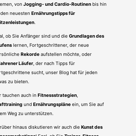
emen, von
Jogging- und Cardio-Routinen
bis hin
 den neuesten
Ernährungstipps für
itzenleistungen
.
al, ob Sie Anfänger sind und die
Grundlagen des
ufens
lernen, Fortgeschrittener, der neue
rsönliche
Rekorde
aufstellen möchte, oder
fahrener Läufer
, der nach Tipps für
rtgeschrittene sucht, unser Blog hat für jeden
was zu bieten.
r tauchen auch in
Fitnessstrategien
,
afttraining
und
Ernährungspläne
ein, um Sie auf
rem Weg zu unterstützen.
rüber hinaus diskutieren wir auch die
Kunst des