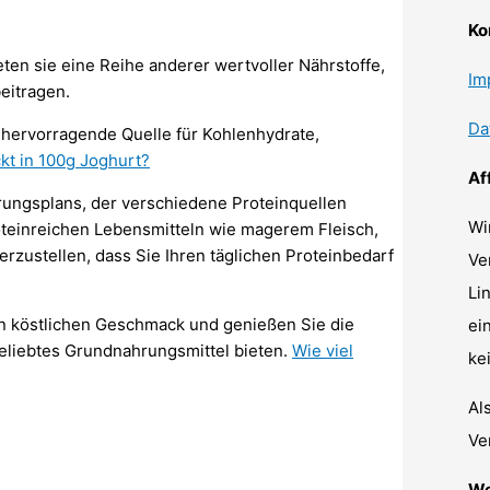
Ko
ten sie eine Reihe anderer wertvoller Nährstoffe,
Im
eitragen.
Da
s hervorragende Quelle für Kohlenhydrate,
ckt in 100g Joghurt?
Af
hrungsplans, der verschiedene Proteinquellen
Wi
roteinreichen Lebensmitteln wie magerem Fleisch,
rzustellen, dass Sie Ihren täglichen Proteinbedarf
Ve
Li
en köstlichen Geschmack und genießen Sie die
ei
 beliebtes Grundnahrungsmittel bieten.
Wie viel
ke
Al
Ve
We