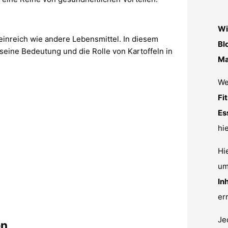
Wi
teinreich wie andere Lebensmittel. In diesem
Bl
 seine Bedeutung und die Rolle von Kartoffeln in
Ma
We
Fi
Es
hie
Hi
um
In
er
Je
en