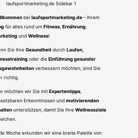
llkommen
bei
laufsportmarketing.de
– Ihrem
og
für alles rund um
Fitness
,
Ernährung
,
rketing
und
Wellness
!
nn Sie Ihre
Gesundheit
durch
Laufen,
tnesstraining
oder die
Einführung gesunder
sgewohnheiten
verbessern möchten, sind Sie
r richtig.
er möchten wir Sie mit
Expertentipps
,
setzbaren Erkenntnissen und
motivierenden
halten
unterstützen, damit Sie Ihre
Wellnessziele
reichen.
de Woche erkunden wir eine breite Palette von