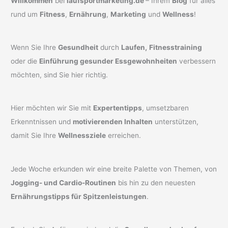
Willkommen
bei
laufsportmarketing.de
– Ihrem
Blog
für alles
rund um
Fitness
,
Ernährung
,
Marketing
und
Wellness
!
Wenn Sie Ihre
Gesundheit
durch
Laufen,
Fitnesstraining
oder die
Einführung gesunder Essgewohnheiten
verbessern
möchten, sind Sie hier richtig.
Hier möchten wir Sie mit
Expertentipps
, umsetzbaren
Erkenntnissen und
motivierenden Inhalten
unterstützen,
damit Sie Ihre
Wellnessziele
erreichen.
Jede Woche erkunden wir eine breite Palette von Themen, von
Jogging- und Cardio-Routinen
bis hin zu den neuesten
Ernährungstipps für Spitzenleistungen
.