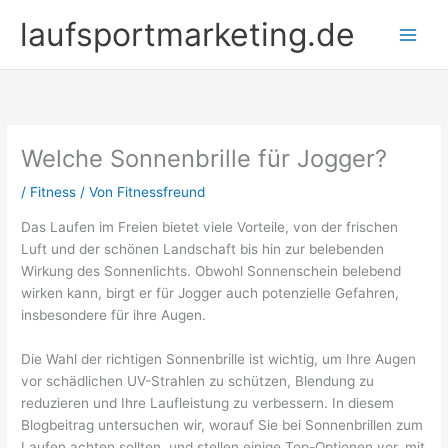
Zum
laufsportmarketing.de
Inhalt
springen
Welche Sonnenbrille für Jogger?
/
Fitness
/ Von
Fitnessfreund
Das Laufen im Freien bietet viele Vorteile, von der frischen
Luft und der schönen Landschaft bis hin zur belebenden
Wirkung des Sonnenlichts. Obwohl Sonnenschein belebend
wirken kann, birgt er für Jogger auch potenzielle Gefahren,
insbesondere für ihre Augen.
Die Wahl der richtigen Sonnenbrille ist wichtig, um Ihre Augen
vor schädlichen UV-Strahlen zu schützen, Blendung zu
reduzieren und Ihre Laufleistung zu verbessern. In diesem
Blogbeitrag untersuchen wir, worauf Sie bei Sonnenbrillen zum
Laufen achten sollten, und stellen einige Top-Optionen vor, mit