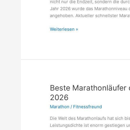
nicht nur die Endzeit, sondern die dur
Jahr 2026 wurde das Marathonniveau d
angehoben. Aktueller schnellster Mara
Schnellster
Weiterlesen »
Marathonläufer
in
km/h
2026
–
Tempo,
Rekorde
und
Beste Marathonläufer 
Einordnung
2026
Marathon
/
Fitnessfreund
Die Welt des Marathonlaufs hat sich bis
Leistungsdichte ist enorm gestiegen u