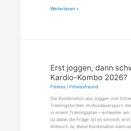
Beste
Weiterlesen »
Triathlon
App
2026
–
Erfahrungs-
und
Testberichte
Erst joggen, dann sch
Kardio-Kombo 2026?
Fitness
/
Fitnessfreund
Die Kombination aus Joggen und Schw
Trainingsformen im Ausdauersport. Im
in einem Trainingsplan – entweder am
ist dabei die Frage: Ist es sinnvoll, 
Antwort: Ja, diese Kombination kann s