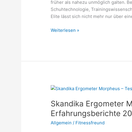
früher als nahezu unmöglich galten. Bes
Schuhtechnologie, Trainingswissenschaf
Elite lässt sich nicht mehr nur über ei
Beste
Weiterlesen »
Marathonläufer
der
Welt
–
eine
Einschätzung
2026
Skandika Ergometer M
Erfahrungsberichte 2
Allgemein
/
Fitnessfreund