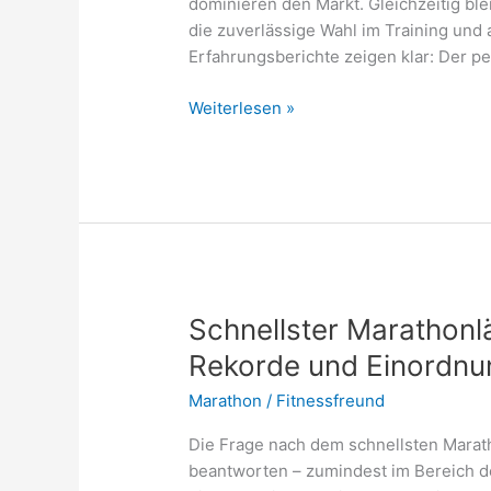
dominieren den Markt. Gleichzeitig bl
die zuverlässige Wahl im Training und
Erfahrungsberichte zeigen klar: Der p
Beste
Weiterlesen »
Marathon
Schuhe
2026
–
Test-
und
Erfahrungsberichte
Schnellster Marathonl
Rekorde und Einordnu
Marathon
/
Fitnessfreund
Die Frage nach dem schnellsten Maratho
beantworten – zumindest im Bereich de