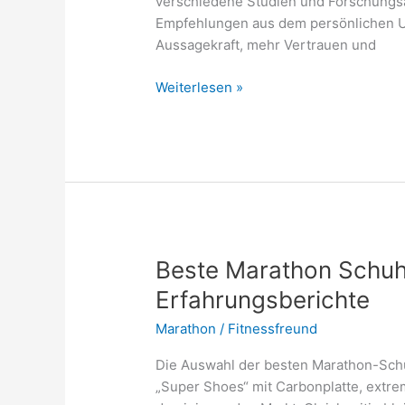
verschiedene Studien und Forschungsar
Empfehlungen aus dem persönlichen Um
Aussagekraft, mehr Vertrauen und
Warum
Weiterlesen »
lokale
Empfehlungen
mehr
wert
sind
als
Google-
Bewertungen
Beste Marathon Schuh
–
Erfahrungsberichte
Hintergründe
und
Marathon
/
Fitnessfreund
Studien
Die Auswahl der besten Marathon-Schu
„Super Shoes“ mit Carbonplatte, extr