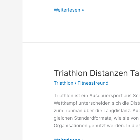
Erst
Weiterlesen »
joggen,
dann
schwimmen
–
die
perfekte
Kardio-
Kombo
Triathlon Distanzen T
2026?
Triathlon
/
Fitnessfreund
Triathlon ist ein Ausdauersport aus 
Wettkampf unterscheiden sich die Dist
zum Ironman über die Langdistanz. Auc
gleichen Standardformate, wie sie von
Organisationen genutzt werden. In dies
Triathlon