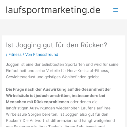
Zum
laufsportmarketing.de
Inhalt
springen
Ist Jogging gut für den Rücken?
/
Fitness
/ Von
Fitnessfreund
Joggen ist eine der beliebtesten Sportarten und wird für seine
Einfachheit und seine Vorteile für Herz-Kreislauf-Fitness,
Gewichtsverlust und geistiges Wohlbefinden gelobt.
Die Frage nach der Auswirkung auf die Gesundheit der
Wirbelsäule ist jedoch umstritten, insbesondere bei
Menschen mit Rückenproblemen
oder denen die
langfristigen Auswirkungen wiederholten Laufens auf ihre
Wirbelsäule Sorgen bereiten. Ist Joggen also gut für den
Rücken? Die Antwort ist differenziert und hängt weitgehend
von Faktoren wie Ihrer Technik, Ihrem Schuhwerk und