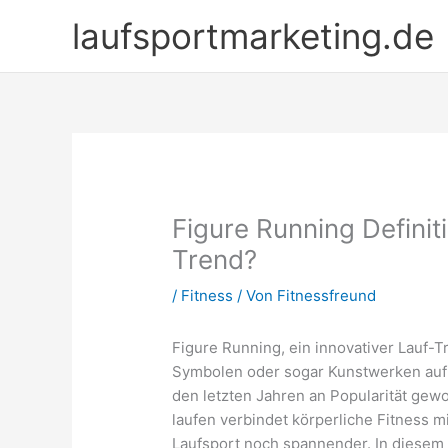
Zum
laufsportmarketing.de
Inhalt
springen
Figure Running Definit
Trend?
/
Fitness
/ Von
Fitnessfreund
Figure Running, ein innovativer Lauf-
Symbolen oder sogar Kunstwerken auf 
den letzten Jahren an Popularität gew
laufen verbindet körperliche Fitness m
Laufsport noch spannender. In diesem